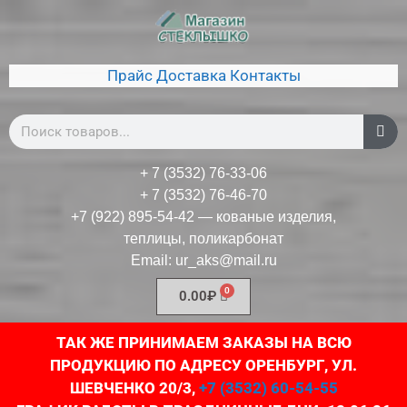
Прайс
Доставка
Контакты
+ 7 (3532) 76-33-06
+ 7 (3532) 76-46-70
+7 (922) 895-54-42
— кованые изделия,
теплицы, поликарбонат
Email:
ur_aks@mail.ru
0.00
₽
ТАК ЖЕ ПРИНИМАЕМ ЗАКАЗЫ НА ВСЮ
ПРОДУКЦИЮ ПО АДРЕСУ ОРЕНБУРГ, УЛ.
ШЕВЧЕНКО 20/3,
+7 (3532) 60-54-55