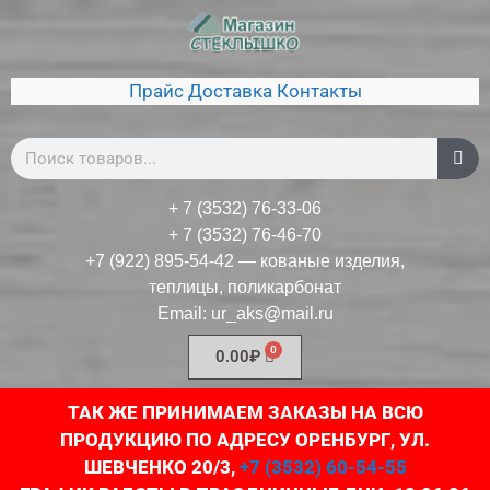
Прайс
Доставка
Контакты
+ 7 (3532) 76-33-06
+ 7 (3532) 76-46-70
+7 (922) 895-54-42
— кованые изделия,
теплицы, поликарбонат
Email:
ur_aks@mail.ru
0.00
₽
ТАК ЖЕ ПРИНИМАЕМ ЗАКАЗЫ НА ВСЮ
ПРОДУКЦИЮ ПО АДРЕСУ ОРЕНБУРГ, УЛ.
ШЕВЧЕНКО 20/3,
+7 (3532) 60-54-55