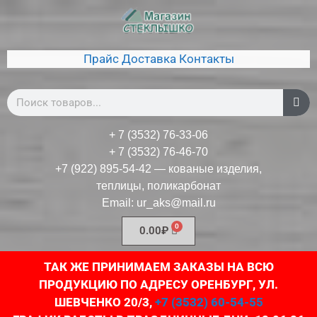
Прайс
Доставка
Контакты
+ 7 (3532) 76-33-06
+ 7 (3532) 76-46-70
+7 (922) 895-54-42
— кованые изделия,
теплицы, поликарбонат
Email:
ur_aks@mail.ru
0.00
₽
ТАК ЖЕ ПРИНИМАЕМ ЗАКАЗЫ НА ВСЮ
ПРОДУКЦИЮ ПО АДРЕСУ ОРЕНБУРГ, УЛ.
ШЕВЧЕНКО 20/3,
+7 (3532) 60-54-55