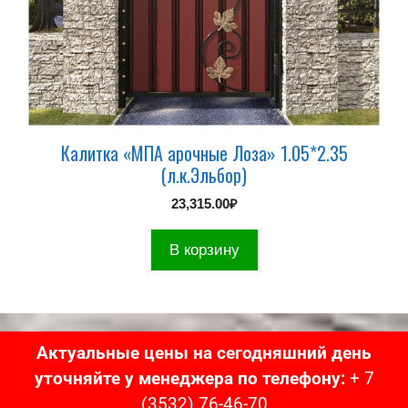
Калитка «МПА арочные Лоза» 1.05*2.35
(л.к.Эльбор)
23,315.00
₽
В корзину
Актуальные цены на сегодняшний день
уточняйте у менеджера по телефону:
+ 7
(3532) 76-46-70