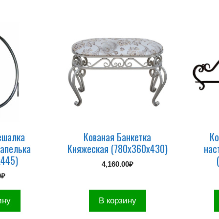
ешалка
Кованая Банкеткa
Ко
Капелька
Княжеская (780х360х430)
нас
х445)
4,160.00
₽
0
₽
ину
В корзину