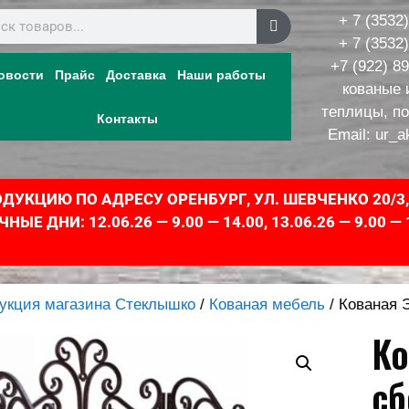
+ 7 (3532
+ 7 (3532
+7 (922) 8
овости
Прайс
Доставка
Наши работы
кованые 
теплицы, п
Контакты
Email:
ur_a
УКЦИЮ ПО АДРЕСУ ОРЕНБУРГ, УЛ. ШЕВЧЕНКО 20/3
 ДНИ: 12.06.26 — 9.00 — 14.00, 13.06.26 — 9.00 — 
укция магазина Стеклышко
/
Кованая мебель
/ Кованая 
Ко
сб