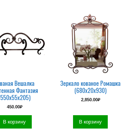
ваная Вешалка
Зеркало кованое Ромашка
тенная Фантазия
(680х20х930)
(550х55х205)
2,850.00
₽
450.00
₽
В корзину
В корзину