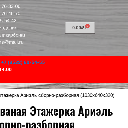
) 76-33-06
) 76-46-70
95-54-42
—
изделия,
0.00
₽
оликарбонат
ks@mail.ru
,
+7 (3532) 60-54-55
14.00
Этажерка Ариэль сборно-разборная (1030х640х320)
ваная Этажерка Ариэль
орно-разборная