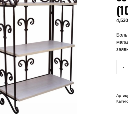
(1
4,530
Боль
мага
заяв
-
Артик
Катег