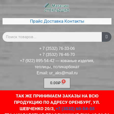
Прайс
Доставка
Контакты
+ 7 (3532) 76-33-06
+ 7 (3532) 76-46-70
+7 (922) 895-54-42
— кованые изделия,
теплицы, поликарбонат
Email:
ur_aks@mail.ru
0.00
₽
ТАК ЖЕ ПРИНИМАЕМ ЗАКАЗЫ НА ВСЮ
ПРОДУКЦИЮ ПО АДРЕСУ ОРЕНБУРГ, УЛ.
ШЕВЧЕНКО 20/3,
+7 (3532) 60-54-55