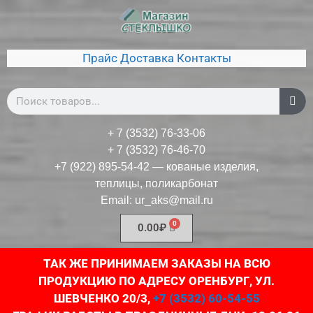
Прайс
Доставка
Контакты
+ 7 (3532) 76-33-06
+ 7 (3532) 76-46-70
+7 (922) 895-54-42
— кованые изделия,
теплицы, поликарбонат
Email:
ur_aks@mail.ru
0.00
₽
ТАК ЖЕ ПРИНИМАЕМ ЗАКАЗЫ НА ВСЮ
ПРОДУКЦИЮ ПО АДРЕСУ ОРЕНБУРГ, УЛ.
ШЕВЧЕНКО 20/3,
+7 (3532) 60-54-55