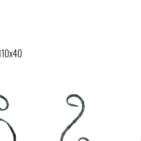
2
110х40