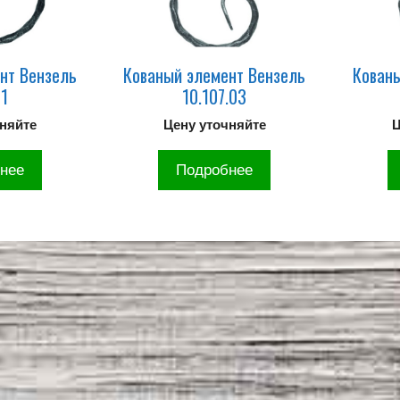
нт Вензель
Кованый элемент Вензель
Кованы
41
10.107.03
чняйте
Цену уточняйте
Ц
нее
Подробнее