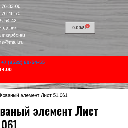
) 76-33-06
) 76-46-70
95-54-42
—
изделия,
0.00
₽
оликарбонат
ks@mail.ru
,
+7 (3532) 60-54-55
14.00
 Кованый элемент Лист 51.061
ваный элемент Лист
.061