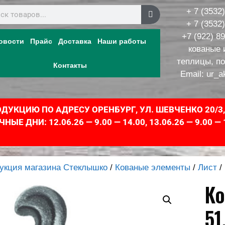
+ 7 (3532
+ 7 (3532
+7 (922) 8
овости
Прайс
Доставка
Наши работы
кованые 
теплицы, п
Контакты
Email:
ur_a
УКЦИЮ ПО АДРЕСУ ОРЕНБУРГ, УЛ. ШЕВЧЕНКО 20/3
 ДНИ: 12.06.26 — 9.00 — 14.00, 13.06.26 — 9.00 — 
укция магазина Стеклышко
/
Кованые элементы
/
Лист
/
Ко
51