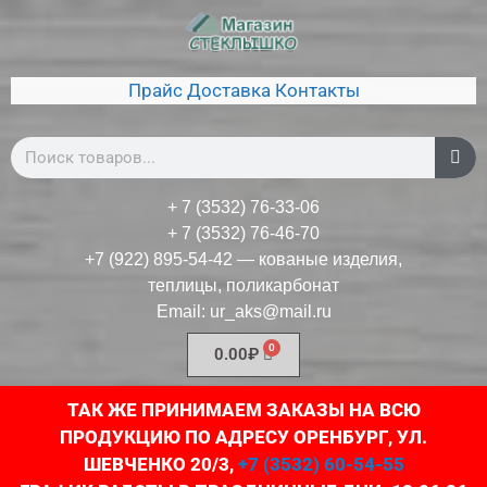
Прайс
Доставка
Контакты
+ 7 (3532) 76-33-06
+ 7 (3532) 76-46-70
+7 (922) 895-54-42
— кованые изделия,
теплицы, поликарбонат
Email:
ur_aks@mail.ru
0.00
₽
ТАК ЖЕ ПРИНИМАЕМ ЗАКАЗЫ НА ВСЮ
ПРОДУКЦИЮ ПО АДРЕСУ ОРЕНБУРГ, УЛ.
ШЕВЧЕНКО 20/3,
+7 (3532) 60-54-55