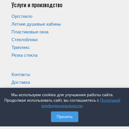
Услуги и производство
Оргстекло
Летние душевые кабины
Пластиковые окна
Стеклоблоки
Триплекс
Резка стекла
Контакты
Доставка
Карта сайта
Мы используем cookies для улучшения работы сайта.
Продолжая использовать сайт, вы соглашаетесь с
Политикой
конфиденциальности
.
© Магазин Стеклышко 2005-2026
Принять