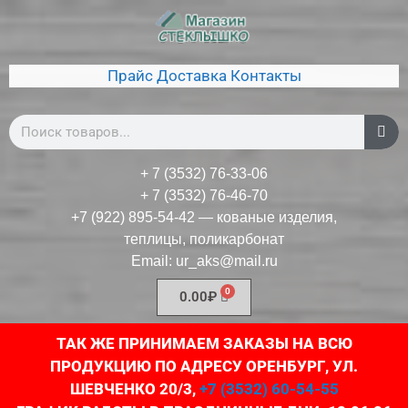
Прайс
Доставка
Контакты
+ 7 (3532) 76-33-06
+ 7 (3532) 76-46-70
+7 (922) 895-54-42
— кованые изделия,
теплицы, поликарбонат
Email:
ur_aks@mail.ru
0.00
₽
ТАК ЖЕ ПРИНИМАЕМ ЗАКАЗЫ НА ВСЮ
ПРОДУКЦИЮ ПО АДРЕСУ ОРЕНБУРГ, УЛ.
ШЕВЧЕНКО 20/3,
+7 (3532) 60-54-55