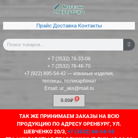
Прайс
Доставка
Контакты
+ 7 (3532) 76-33-06
+ 7 (3532) 76-46-70
+7 (922) 895-54-42
— кованые изделия,
теплицы, поликарбонат
Email:
ur_aks@mail.ru
0.00
₽
ТАК ЖЕ ПРИНИМАЕМ ЗАКАЗЫ НА ВСЮ
ПРОДУКЦИЮ ПО АДРЕСУ ОРЕНБУРГ, УЛ.
ШЕВЧЕНКО 20/3,
+7 (3532) 60-54-55