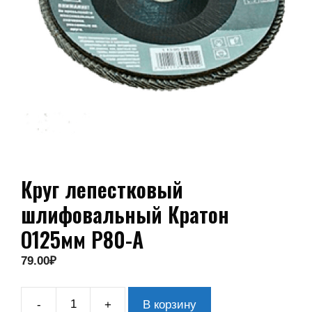
Круг лепестковый
шлифовальный Кратон
О125мм P80-А
79.00
₽
-
+
В корзину