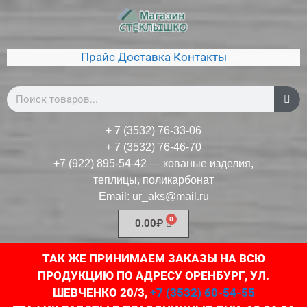
Прайс
Доставка
Контакты
+ 7 (3532) 76-33-06
+ 7 (3532) 76-46-70
+7 (922) 895-54-42
— кованые изделия,
теплицы, поликарбонат
Email:
ur_aks@mail.ru
0.00
₽
ТАК ЖЕ ПРИНИМАЕМ ЗАКАЗЫ НА ВСЮ
ПРОДУКЦИЮ ПО АДРЕСУ ОРЕНБУРГ, УЛ.
ШЕВЧЕНКО 20/3,
+7 (3532) 60-54-55