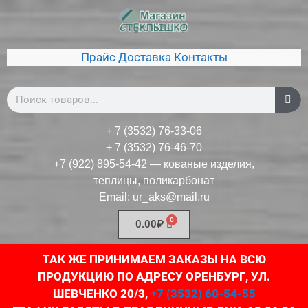
Прайс
Доставка
Контакты
+ 7 (3532) 76-33-06
+ 7 (3532) 76-46-70
+7 (922) 895-54-42
— кованые изделия,
теплицы, поликарбонат
Email:
ur_aks@mail.ru
0.00
₽
ТАК ЖЕ ПРИНИМАЕМ ЗАКАЗЫ НА ВСЮ
ПРОДУКЦИЮ ПО АДРЕСУ ОРЕНБУРГ, УЛ.
ШЕВЧЕНКО 20/3,
+7 (3532) 60-54-55