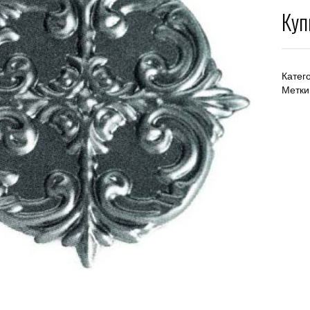
Куп
Катег
Метки