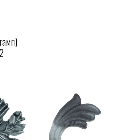
тамп)
2