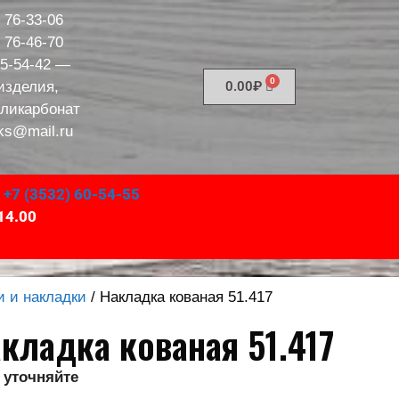
) 76-33-06
) 76-46-70
95-54-42
—
изделия,
0.00
₽
оликарбонат
ks@mail.ru
,
+7 (3532) 60-54-55
14.00
и и накладки
/ Накладка кованая 51.417
кладка кованая 51.417
 уточняйте