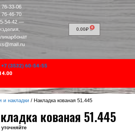
) 76-33-06
) 76-46-70
95-54-42
—
изделия,
0.00
₽
оликарбонат
ks@mail.ru
,
+7 (3532) 60-54-55
14.00
и и накладки
/ Накладка кованая 51.445
кладка кованая 51.445
 уточняйте