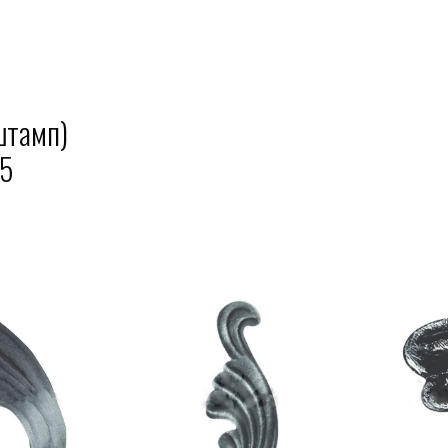
штамп)
,5