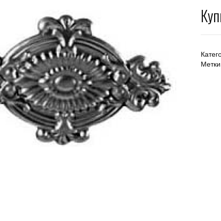
Куп
Катег
Метки