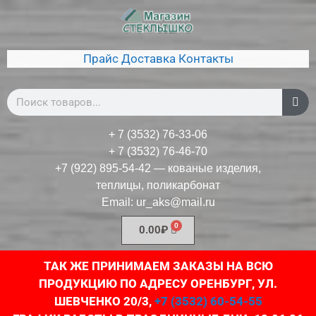
Прайс
Доставка
Контакты
+ 7 (3532) 76-33-06
+ 7 (3532) 76-46-70
+7 (922) 895-54-42
— кованые изделия,
теплицы, поликарбонат
Email:
ur_aks@mail.ru
0.00
₽
ТАК ЖЕ ПРИНИМАЕМ ЗАКАЗЫ НА ВСЮ
ПРОДУКЦИЮ ПО АДРЕСУ ОРЕНБУРГ, УЛ.
ШЕВЧЕНКО 20/3,
+7 (3532) 60-54-55