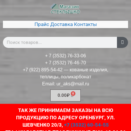
Прайс
Доставка
Контакты
+ 7 (3532) 76-33-06
+ 7 (3532) 76-46-70
+7 (922) 895-54-42
— кованые изделия,
теплицы, поликарбонат
Email:
ur_aks@mail.ru
0.00
₽
ТАК ЖЕ ПРИНИМАЕМ ЗАКАЗЫ НА ВСЮ
ПРОДУКЦИЮ ПО АДРЕСУ ОРЕНБУРГ, УЛ.
ШЕВЧЕНКО 20/3,
+7 (3532) 60-54-55