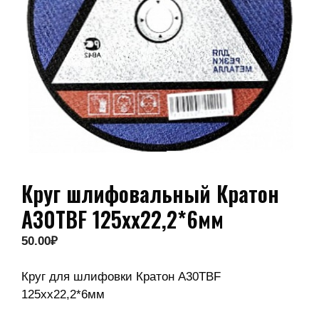
Круг шлифовальный Кратон
А30TBF 125хх22,2*6мм
50.00
₽
Круг для шлифовки Кратон А30TBF
125хх22,2*6мм