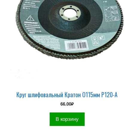
Круг шлифовальный Кратон О115мм P120-А
66.00
₽
В корзину