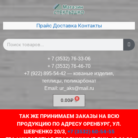
Прайс
Доставка
Контакты
+ 7 (3532) 76-33-06
+ 7 (3532) 76-46-70
+7 (922) 895-54-42
— кованые изделия,
теплицы, поликарбонат
Email:
ur_aks@mail.ru
0.00
₽
ТАК ЖЕ ПРИНИМАЕМ ЗАКАЗЫ НА ВСЮ
ПРОДУКЦИЮ ПО АДРЕСУ ОРЕНБУРГ, УЛ.
ШЕВЧЕНКО 20/3,
+7 (3532) 60-54-55