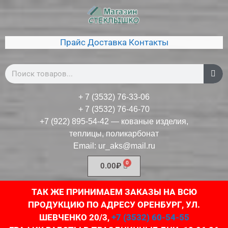
Прайс
Доставка
Контакты
+ 7 (3532) 76-33-06
+ 7 (3532) 76-46-70
+7 (922) 895-54-42
— кованые изделия,
теплицы, поликарбонат
Email:
ur_aks@mail.ru
0.00
₽
ТАК ЖЕ ПРИНИМАЕМ ЗАКАЗЫ НА ВСЮ
ПРОДУКЦИЮ ПО АДРЕСУ ОРЕНБУРГ, УЛ.
ШЕВЧЕНКО 20/3,
+7 (3532) 60-54-55